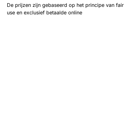
De prijzen zijn gebaseerd op het principe van fair
use en exclusief betaalde online
advertentiecampagnes.
Maatwerk en mix & match is mogelijk. Neem
daarvoor contact met ons op.
Junior pakket
Inclusief:
Kwartaalplan
Operationeel marketing en communicatie advies
Beheer 3 social mediakanalen
1 blog per maand
2 social media berichten per week