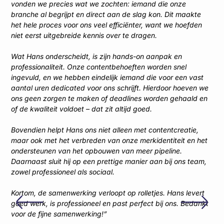
vonden we precies wat we zochten: iemand die onze
opf
branche al begrijpt en direct aan de slag kon. Dit maakte
nie
het hele proces voor ons veel efficiënter, want we hoefden
dez
niet eerst uitgebreide kennis over te dragen.
gek
Wat Hans onderscheidt, is zijn hands-on aanpak en
Wat
professionaliteit. Onze contentbehoeften worden snel
zij
ingevuld, en we hebben eindelijk iemand die voor een vast
nie
aantal uren dedicated voor ons schrijft. Hierdoor hoeven we
ins
ons geen zorgen te maken of deadlines worden gehaald en
zij
of de kwaliteit voldoet – dat zit altijd goed.
de 
abs
Bovendien helpt Hans ons niet alleen met contentcreatie,
maar ook met het verbreden van onze merkidentiteit en het
Kor
ondersteunen van het opbouwen van meer pipeline.
van
Daarnaast sluit hij op een prettige manier aan bij ons team,
har
zowel professioneel als sociaal.
aan
Kortom, de samenwerking verloopt op rolletjes. Hans levert
Mil
goed werk, is professioneel en past perfect bij ons. Bedankt
voor de fijne samenwerking!”