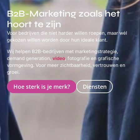
B2B-Marketing zoals het
hoort te zijn
Voor bedrijven die niet harder willen roepen, maar wél
gekozen willen worden door hun ideale klant.
Wij helpen B2B-bedrijven met marketingstrategie,
demand generation,
video
, fotografie en grafische
vormgeving. Voor meer zichtbaarheid, vertrouwen en
groei.
Hoe sterk is je merk?
Diensten