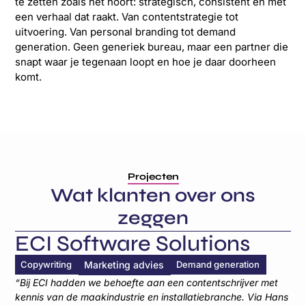
te zetten zoals het hoort: strategisch, consistent en met
een verhaal dat raakt. Van contentstrategie tot
uitvoering. Van personal branding tot demand
generation. Geen generiek bureau, maar een partner die
snapt waar je tegenaan loopt en hoe je daar doorheen
komt.
Projecten
Wat klanten over ons
zeggen
ECI Software Solutions
L
Copywriting
Marketing advies
Demand generation
We
“Bij ECI hadden we behoefte aan een contentschrijver met
“On
kennis van de maakindustrie en installatiebranche. Via Hans
spe