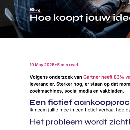
Blog
Hoe koopt jouw ide
•
19 May 2025
5 min read
Volgens onderzoek van
Gartner heeft 83% v
leverancier. Sterker nog, er staan op dat mom
zoekmachines, social media en vakbladen.
Een fictief aankooppro
Ik neem jullie mee in een fictief verhaal hoe 
Het probleem wordt zicht