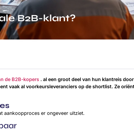
ale B2B-klant?
an de B2B-kopers
. al een groot deel van hun klantreis d
ent vaak al voorkeursleveranciers op de shortlist. Ze oriën
ces
dat aankoopproces er ongeveer uitziet.
baar