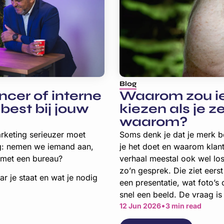
Blog
ncer of interne
Waarom zou ie
best bij jouw
kiezen als je ze
waarom?
rketing serieuzer moet
Soms denk je dat je merk be
ag: nemen we iemand aan,
je het doet en waarom klan
 met een bureau?
verhaal meestal ook wel los
zo’n gesprek. Die ziet eerst
r je staat en wat je nodig
een presentatie, wat foto’s
snel een beeld. De vraag is 
•
12 Jun 2026
3 min read