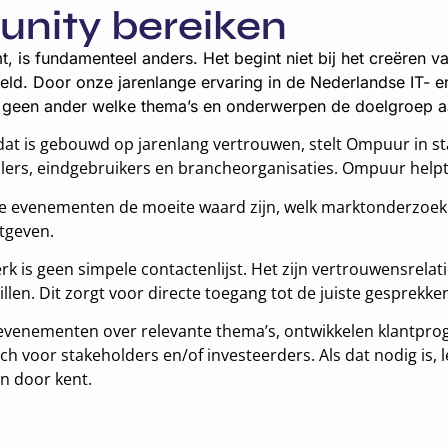
nity bereiken
 is fundamenteel anders. Het begint niet bij het creëren v
eld. Door onze jarenlange ervaring in de Nederlandse IT- 
ls geen ander welke thema’s en onderwerpen de doelgroep a
at is gebouwd op jarenlang vertrouwen, stelt Ompuur in st
ellers, eindgebruikers en brancheorganisaties. Ompuur help
 evenementen de moeite waard zijn, welk marktonderzoek i
itgeven.
k is geen simpele contactenlijst. Het zijn vertrouwensrelat
spillen. Dit zorgt voor directe toegang tot de juiste gespre
venementen over relevante thema’s, ontwikkelen klantprogr
h voor stakeholders en/of investeerders. Als dat nodig is, le
n door kent.