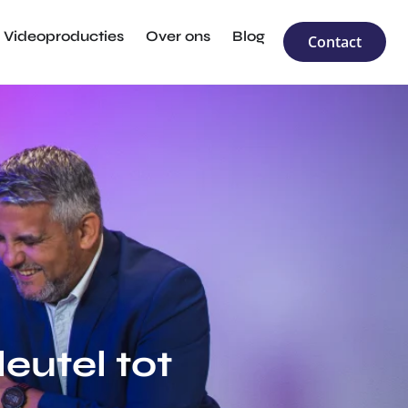
Videoproducties
Over ons
Blog
Contact
eutel tot