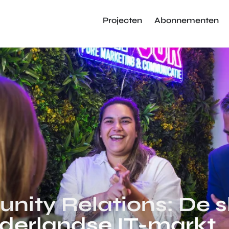
Projecten
Abonnementen
ty Relations: De sl
ederlandse IT-markt